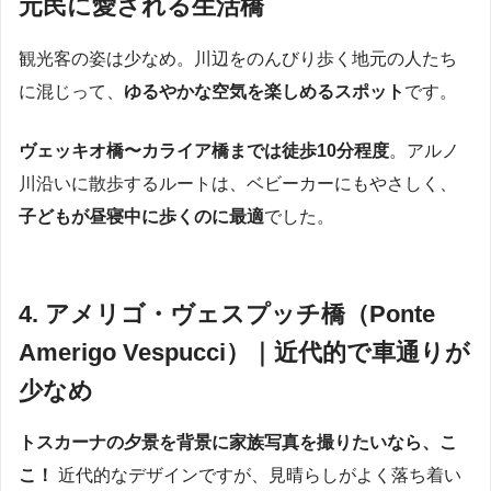
元民に愛される生活橋
観光客の姿は少なめ。川辺をのんびり歩く地元の人たち
に混じって、
ゆるやかな空気を楽しめるスポット
です。
ヴェッキオ橋〜カライア橋までは徒歩10分程度
。アルノ
川沿いに散歩するルートは、ベビーカーにもやさしく、
子どもが昼寝中に歩くのに最適
でした。
4. アメリゴ・ヴェスプッチ橋（Ponte
Amerigo Vespucci）｜近代的で車通りが
少なめ
トスカーナの夕景を背景に家族写真を撮りたいなら、こ
こ！
近代的なデザインですが、見晴らしがよく落ち着い