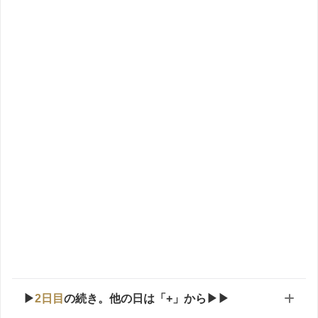
▶
2日目
の続き。他の日は「+」から▶▶