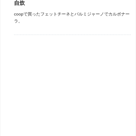
自炊
coopで買ったフェットチーネとパルミジャーノでカルボナー
ラ。