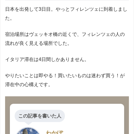
旅ログ一覧
日本を出発して3日目。やっとフィレンツェに到着しまし
た。
台湾乗継
赤がイタリア滞在記
茶色がドイツ滞在記
宿泊場所はヴェッキオ橋の近くで、フィレンツェの人の
2
3
4
5
6
1日
流れが良く見える場所でした。
日
日
日
日
日
目
目
目
目
目
目
イタリア滞在は4日間しかありません。
1
1
1
7
8
9
0
1
2
日
日
日
日
日
日
目
目
目
目
目
目
やりたいことは即やる！買いたいものは迷わず買う！が
滞在中の心構えです。
▶▶旅行の日程概要は
こちら
この記事を書いた人
わかぽ