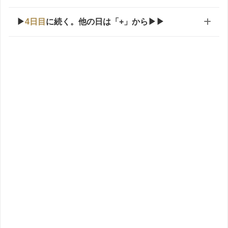
▶
4日目
に続く。他の日は「+」から▶▶
旅ログ一覧
台湾乗継
赤がイタリア滞在記
茶色がドイツ滞在記
2
3
4
5
6
1日
日
日
日
日
日
目
目
目
目
目
目
1
1
1
7
8
9
0
1
2
日
日
日
日
日
日
目
目
目
目
目
目
▶▶旅行の日程概要は
こちら