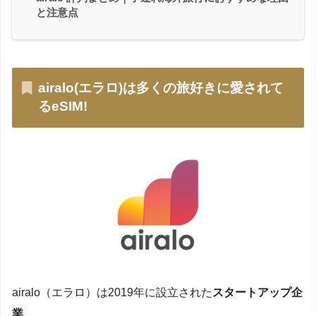
と注意点
airalo(エラロ)は多くの旅好きに愛されて
るeSIM!
airalo（エラロ）は2019年に設立された
スタートアップ企
業
。