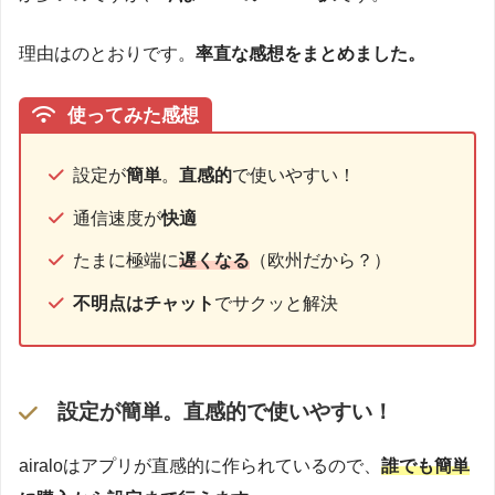
理由はのとおりです。
率直な感想をまとめました。
使ってみた感想
設定が
簡単
。
直感的
で使いやすい！
通信速度が
快適
たまに極端に
遅くなる
（欧州だから？）
不明点はチャット
でサクッと解決
設定が簡単。直感的で使いやすい！
airaloはアプリが直感的に作られているので、
誰でも簡単