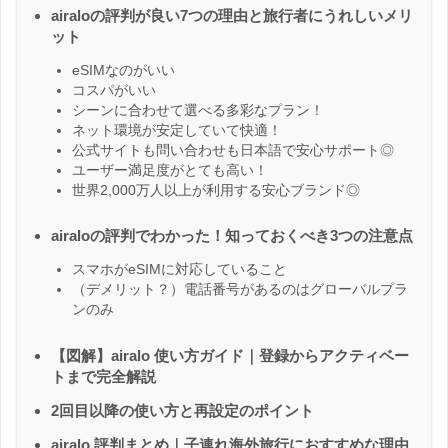
airaloの評判が良い7つの理由と旅行者にうれしいメリ
ット
eSIMなのがいい
コスパがいい
シーンに合わせて選べる多彩なプラン！
ネット環境が安定していて快適！
公式サイトも問い合わせも日本語で安心サポート◎
ユーザー満足度がとても高い！
世界2,000万人以上が利用する安心ブランド◎
airaloの評判でわかった！知っておくべき3つの注意点
スマホがeSIMに対応していること
（デメリット？）電話番号があるのはグローバルプラ
ンのみ
【図解】airalo 使い方ガイド｜登録からアクティベー
トまで完全解説
2回目以降の使い方と再設定のポイント
airalo 評判まとめ｜子連れ海外旅行におすすめな理由