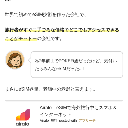
世界で初めてeSIM技術を作った会社で、
旅行者がすぐ
に
手ごろな価格
で
どこでもアクセスできる
ことがモットー
の会社です。
私2年前までPOKEFi族だったけど、気付い
たらみんなeSIMだった..!!
まさにeSIM界隈、老舗中の老舗と言えます。
Airalo：eSIMで海外旅行中もスマホ＆
インターネット
Airalo
無料
posted with
アプリーチ