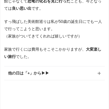
館じゃなくて
恐竜の化石を見に行った
ことも、今となっ
ては
良い思い出
です。
すっ飛ばした美術館巡りは私が50歳の誕生日にでも一人
で行ってこようと思います。
（家族がついてきてくれれば嬉しいですが）
家族で行くには費用もそこそこかかりますが、
大変楽し
い旅行
でした。
他の日は「+」から▶▶
旅ログ一覧
です。
赤がイタリア滞在記
茶色がフランス滞在記