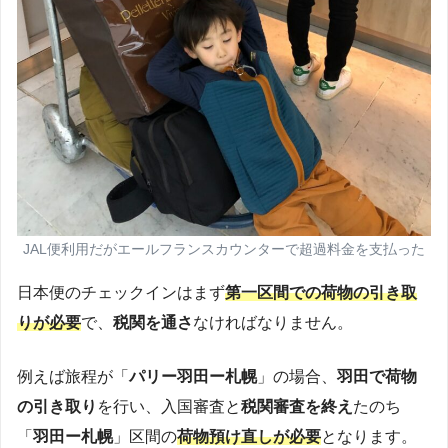
JAL便利用だがエールフランスカウンターで超過料金を支払った
日本便のチェックインはまず
第一区間での荷物の引き取
りが必要
で、
税関を通さ
なければなりません。
例えば旅程が「
パリー羽田ー札幌
」の場合、
羽田で荷物
の引き取り
を行い、入国審査と
税関審査を終え
たのち
「
羽田ー札幌
」区間の
荷物預け直しが必要
となります。