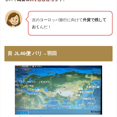
次のヨーロッパ旅行に向けて
外貨で残して
おく
んだ！
JL46便 パリ→羽田