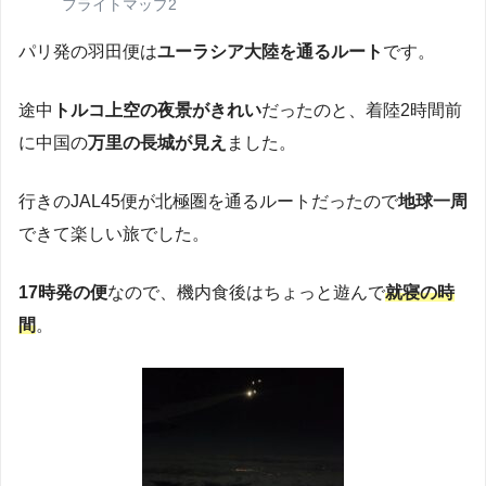
フライトマップ2
パリ発の羽田便は
ユーラシア大陸を通るルート
です。
途中
トルコ上空の夜景がきれい
だったのと、着陸2時間前
に中国の
万里の長城が見え
ました。
行きのJAL45便が北極圏を通るルートだったので
地球一周
できて楽しい旅でした。
17時発の便
なので、機内食後はちょっと遊んで
就寝の時
間
。