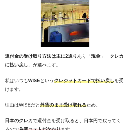
還付金の受け取り方法は主に2通り
あり「
現金
」「
クレカ
に払い戻し
」が選べます。
私はいつも
WISE
という
クレジットカードで払い戻し
を受
けます。
理由はWISEだと
外貨のまま受け取れる
ため。
日本のクレカ
で還付金を受け取ると、日本円で戻ってく
るので
為替コストがかかり
ます。