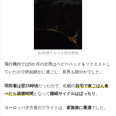
JL46便トルコ上空の景色
飛行機内では5か月の次男はベビーベッドをリクエストし
ていたので終始静かに過ごし、長男も穏やかでした。
羽田着は翌15時頃
だったので、札幌の
自宅で夜ごはん食
べたら就寝時間
となって
睡眠サイクルはばっちり
。
ヨーロッパ夕方発のフライトは、
家族旅に最適
でした。