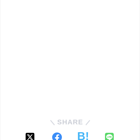
1
2
3
4
5
6
7
8
日
日
日
日
日
日
日
日
目
目
目
目
目
目
目
目
1
1
1
1
1
1
1
9
0
1
2
3
4
5
6
日
日
日
日
日
日
日
日
目
目
目
目
目
目
目
目
1
1
1
2
2
2
2
7
8
9
0
1
2
3
日
日
日
日
日
日
日
目
目
目
目
目
目
目
▶▶旅行の日程概要は
こちら
SHARE