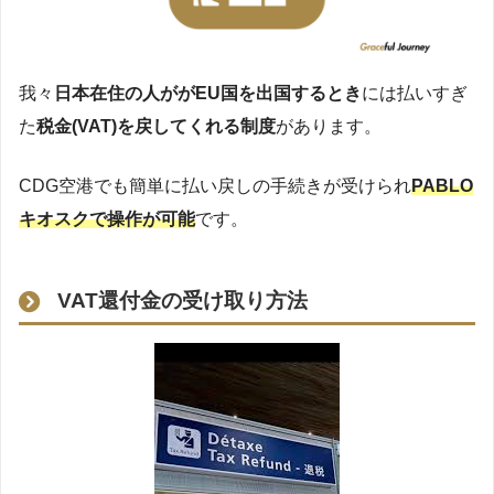
我々
日本在住の人ががEU国を出国するとき
には払いすぎ
た
税金(VAT)を戻してくれる制度
があります。
CDG空港でも簡単に払い戻しの手続きが受けられ
PABLO
キオスクで操作が可能
です。
VAT還付金の受け取り方法