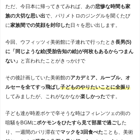
ただ、今日本に帰ってきてみれば、あの
悲惨な時間も家
族の大切な思い出
で、パリメトロのジングルを聞くたび
に
家族間での笑顔を封印した
日々を思い出します。
今回、ウフィッツィ美術館に子連れで行ったとき
長男(5)
に「同じような絵(受胎告知の絵)が何枚もあるからつまん
ない」
と言われたことがきっかけで
その後計画していた美術館の
アカデミア、ルーブル、オ
ルセーを全てすっ飛ばし
子どものやりたいことに全振り
してみましたが、これがなかなか
楽しかった
です。
子ども達が時差ボケで辛そうな時はフィレンツェの街の
喧騒をBGMに
ポケモンをひたすら見て部屋で過ごし
た
り、一週間のパリ滞在で
マックを3回食べた
ことも、美術