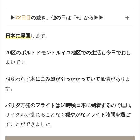
▶
22日目
の続き。他の日は「+」から▶▶
旅ログ一覧
日本に帰国
します。
です。
赤がイタリア滞在記
茶色がフランス滞在記
20区の
ポルトドモントルイユ地区での生活も今日でおし
まい
です。
1
2
3
4
5
6
7
8
日
日
日
日
日
日
日
日
目
目
目
目
目
目
目
目
相変わらず
木にごみ袋が引っかかっていて
風情がありま
す。
1
1
1
1
1
1
1
9
0
1
2
3
4
5
6
日
日
日
日
日
日
日
日
目
目
目
目
目
目
目
目
パリ夕方発のフライトは14時頃日本に到着する
ので睡眠
サイクルが乱れることなく
穏やかなフライト時間を過ご
1
1
1
2
2
2
2
7
8
9
0
1
2
3
日
日
日
日
日
日
日
す
ことができました。
目
目
目
目
目
目
目